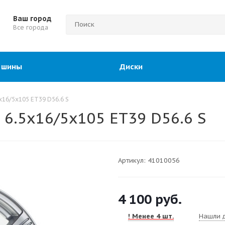
Ваш город
Все города
 шины
Диски
x16/5x105 ET39 D56.6 S
 6.5x16/5x105 ET39 D56.6 S
Артикул:
41010056
4 100
руб.
! Менее 4 шт.
Нашли 