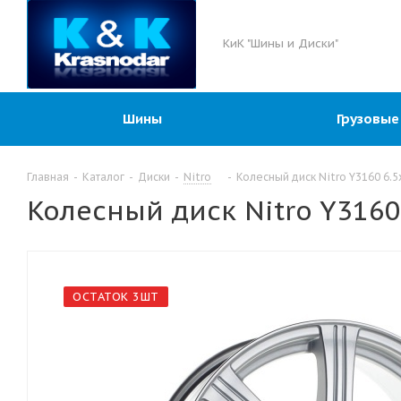
КиК "Шины и Диски"
Шины
Грузовые
Главная
-
Каталог
-
Диски
-
Nitro
-
Колесный диск Nitro Y3160 6.5
Колесный диск Nitro Y3160
ОСТАТОК 3ШТ