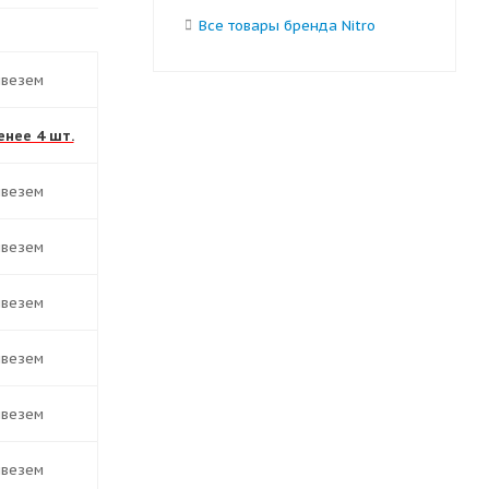
Все товары бренда Nitro
ивезем
енее 4 шт.
ивезем
ивезем
ивезем
ивезем
ивезем
ивезем