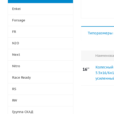
Enkei
Forsage
FR
Типоразмеры 
N2O
Next
Наименова
Nitro
Колесный 
16''
5.5x16/6x
Race Ready
усиленный
RS
RW
Группа СКАД