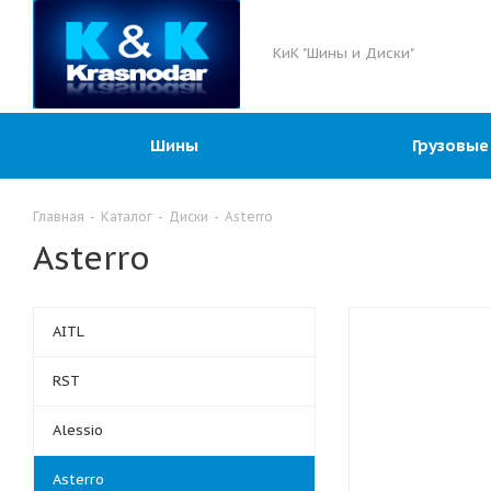
КиК "Шины и Диски"
Шины
Грузовые
Главная
-
Каталог
-
Диски
-
Asterro
Asterro
AITL
RST
Alessio
Asterro