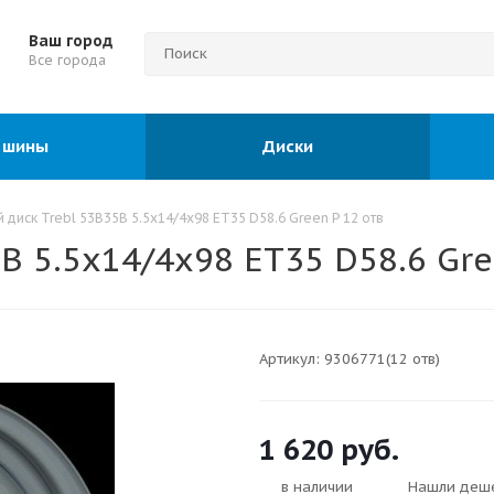
Ваш город
Все города
 шины
Диски
 диск Trebl 53B35B 5.5x14/4x98 ET35 D58.6 Green P 12 отв
B 5.5x14/4x98 ET35 D58.6 Gre
Артикул:
9306771(12 отв)
1 620
руб.
в наличии
Нашли деш