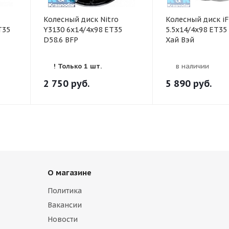
Колесный диск Nitro
Колесный диск iF
T35
Y3130 6x14/4x98 ET35
5.5x14/4x98 ET35
D58.6 BFP
Хай Вэй
! Только 1 шт.
в наличии
2 750
руб.
5 890
руб.
О магазине
Политика
Вакансии
Новости