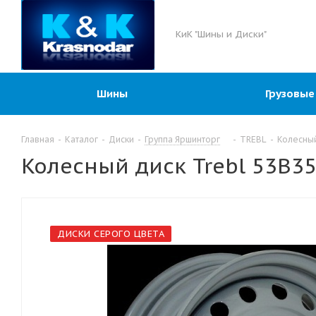
КиК "Шины и Диски"
Шины
Грузовые
Главная
-
Каталог
-
Диски
-
Группа Яршинторг
-
TREBL
-
Колесный
Колесный диск Trebl 53B35
ДИСКИ СЕРОГО ЦВЕТА