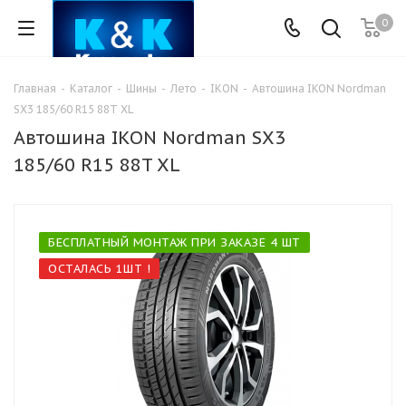
0
Главная
-
Каталог
-
Шины
-
Лето
-
IКON
-
Автошина IKON Nordman
SX3 185/60 R15 88T XL
Автошина IKON Nordman SX3
185/60 R15 88T XL
БЕСПЛАТНЫЙ МОНТАЖ ПРИ ЗАКАЗЕ 4 ШТ
ОСТАЛАСЬ 1ШТ !